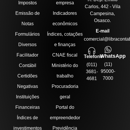
Impostos
empresa
Carlos, 442 - Vila
Emissão de
Indicadores
Campesina,
Osasco.
Notas
econômicos
E-mail
Formulários
Índices, cotações
comercial@libracontab
Diversos
e finanças
Facilitador
CNAE fiscal
WhatsApp
Telefone
(11)
(011)
Contábil
Ministério do
95000-
3681-
Certidões
trabalho
7000
4681
Negativas
Procuradoria
Instituições
geral
Financeiras
Portal do
Índices de
empreendedor
investimentos
Previdência