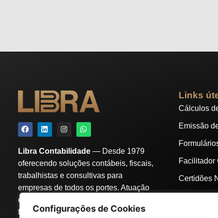
Links út
Cálculos d
Emissão d
Formulário
Libra Contabilidade
— Desde 1979
Facilitador
oferecendo soluções contábeis, fiscais,
trabalhistas e consultivas para
Certidões 
empresas de todos os portes. Atuação
Instituiçõe
estratégica em
Osasco e região
, com
Configurações de Cookies
foco em segurança, conformidade e
Índices de 