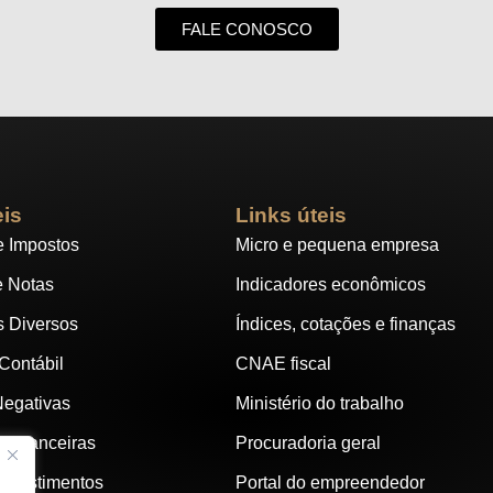
FALE CONOSCO
eis
Links úteis
e Impostos
Micro e pequena empresa
e Notas
Indicadores econômicos
s Diversos
Índices, cotações e finanças
 Contábil
CNAE fiscal
Negativas
Ministério do trabalho
s Financeiras
Procuradoria geral
investimentos
Portal do empreendedor