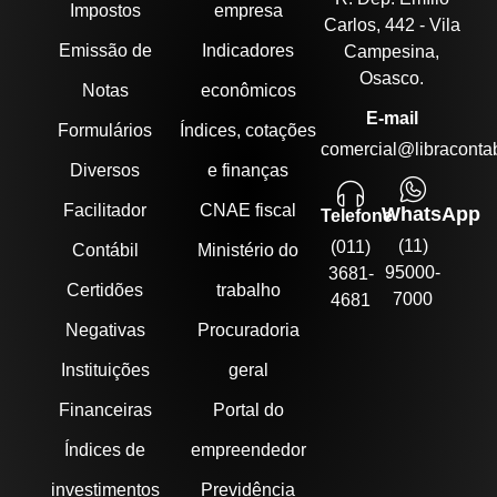
Impostos
empresa
Carlos, 442 - Vila
Emissão de
Indicadores
Campesina,
Osasco.
Notas
econômicos
E-mail
Formulários
Índices, cotações
comercial@libracontab
Diversos
e finanças
Facilitador
CNAE fiscal
WhatsApp
Telefone
(11)
(011)
Contábil
Ministério do
95000-
3681-
Certidões
trabalho
7000
4681
Negativas
Procuradoria
Instituições
geral
Financeiras
Portal do
Índices de
empreendedor
investimentos
Previdência