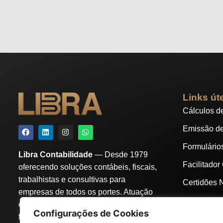
Links út
Cálculos d
Emissão d
Formulário
Libra Contabilidade
— Desde 1979
Facilitador
oferecendo soluções contábeis, fiscais,
trabalhistas e consultivas para
Certidões 
empresas de todos os portes. Atuação
Instituiçõe
estratégica em
Osasco e região
, com
Configurações de Cookies
foco em segurança, conformidade e
Índices de 