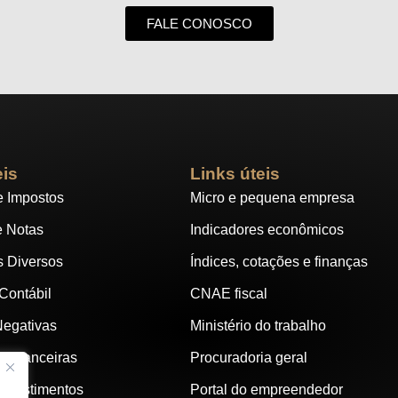
FALE CONOSCO
eis
Links úteis
e Impostos
Micro e pequena empresa
e Notas
Indicadores econômicos
s Diversos
Índices, cotações e finanças
 Contábil
CNAE fiscal
Negativas
Ministério do trabalho
s Financeiras
Procuradoria geral
investimentos
Portal do empreendedor