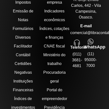
Impostos
empresa
Carlos, 442 - Vila
Emissão de
Indicadores
Campesina,
Osasco.
Notas
econômicos
E-mail
Formulários
Índices, cotações
comercial@libracontab
Diversos
e finanças
Facilitador
CNAE fiscal
WhatsApp
Telefone
(11)
(011)
Contábil
Ministério do
95000-
3681-
Certidões
trabalho
7000
4681
Negativas
Procuradoria
Instituições
geral
Financeiras
Portal do
Índices de
empreendedor
investimentos
Previdência